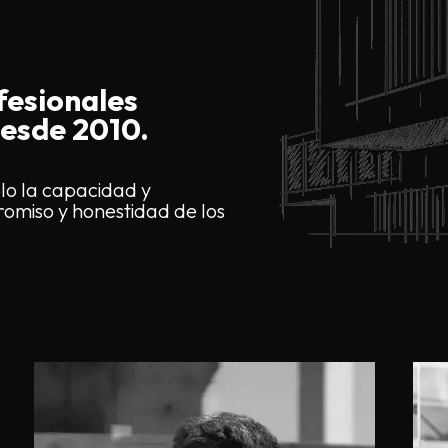
7
7
7
7
9
8
8
8
8
fesionales
desde 2010.
lo la capacidad y
9
9
9
9
romiso y honestidad de los